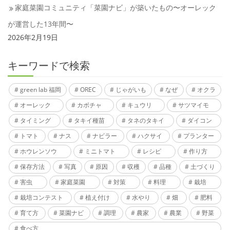
家庭菜園コミュニティ「菜園ナビ」が築いたもの〜オーレック
が運営した13年間〜
2026年2月19日
キーワードで検索
green lab 福岡
OREC
じゃがいも
なぜ
オクラ
オーレック
カボチャ
キュウリ
サツマイモ
タイミング
タキイ種苗
タネのタキイ
ダイコン
トマト
ナス
ナビラー
ハクサイ
プランター
ホウレンソウ
ミニトマト
レシピ
作り方
保存方法
写真
原因
収穫
品種
土づくり
害虫
家庭菜園
対策
料理
栽培
栽培コンテスト
植え付け
水やり
畑
肥料
育て方
菜園ナビ
調理
農家
農業
野菜
食べ方