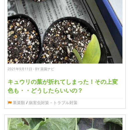
2021年9月11日 - BY 菜園ナビ
キュウリの葉が折れてしまった！その上変
色も・・どうしたらいいの？
果菜類
/
病害虫対策・トラブル対策