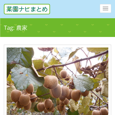
Toggl
navig
Tag:
農家