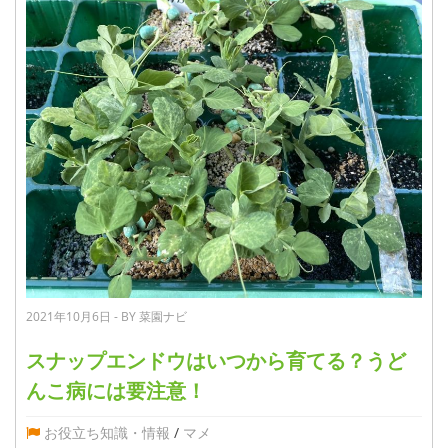
2021年10月6日 - BY 菜園ナビ
スナップエンドウはいつから育てる？うど
んこ病には要注意！
お役立ち知識・情報
/
マメ