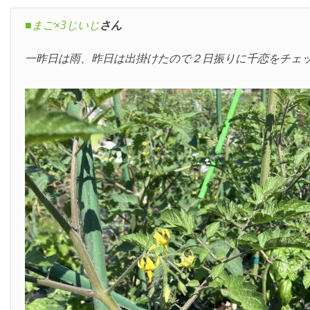
■まご×3じいじ
さん
一昨日は雨、昨日は出掛けたので２日振りに千恋をチェ