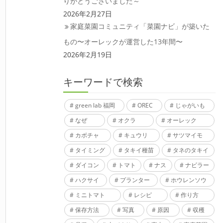
りがとうございました～
2026年2月27日
家庭菜園コミュニティ「菜園ナビ」が築いた
もの〜オーレックが運営した13年間〜
2026年2月19日
キーワードで検索
green lab 福岡
OREC
じゃがいも
なぜ
オクラ
オーレック
カボチャ
キュウリ
サツマイモ
タイミング
タキイ種苗
タネのタキイ
ダイコン
トマト
ナス
ナビラー
ハクサイ
プランター
ホウレンソウ
ミニトマト
レシピ
作り方
保存方法
写真
原因
収穫