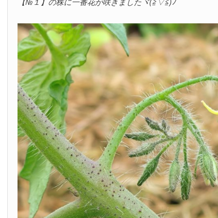
【№１】の株に一番花が咲きましたヾ(≧▽≦)ﾉ