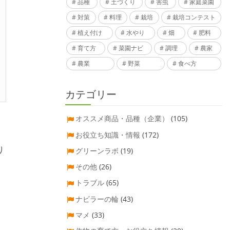
品種
土づくり
害虫
家庭菜園
対策
料理
栽培
栽培コンテスト
植え付け
水やり
畑
肥料
育て方
菜園ナビ
調理
農家
農業
野菜
食べ方
カテゴリー
オススメ商品・品種（企業）
(105)
お役立ち知識・情報
(172)
り
グリーンラボ
(19)
その他
(26)
トラブル
(65)
ナビラーの輪
(43)
マメ
(33)