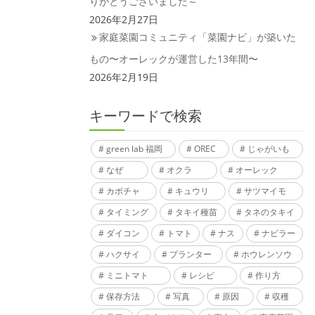
りがとうございました～
2026年2月27日
家庭菜園コミュニティ「菜園ナビ」が築いた
もの〜オーレックが運営した13年間〜
2026年2月19日
キーワードで検索
green lab 福岡
OREC
じゃがいも
なぜ
オクラ
オーレック
カボチャ
キュウリ
サツマイモ
タイミング
タキイ種苗
タネのタキイ
ダイコン
トマト
ナス
ナビラー
ハクサイ
プランター
ホウレンソウ
ミニトマト
レシピ
作り方
保存方法
写真
原因
収穫