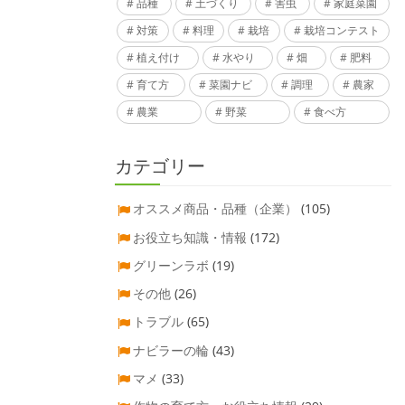
品種
土づくり
害虫
家庭菜園
対策
料理
栽培
栽培コンテスト
植え付け
水やり
畑
肥料
育て方
菜園ナビ
調理
農家
農業
野菜
食べ方
カテゴリー
オススメ商品・品種（企業）
(105)
お役立ち知識・情報
(172)
グリーンラボ
(19)
その他
(26)
トラブル
(65)
ナビラーの輪
(43)
マメ
(33)