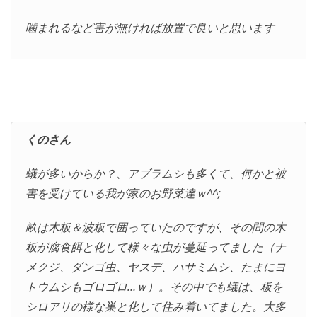
噛まれるなど害が無ければ放置で良いと思います
くのさん
蟻が多いからか？、アブラムシも多くて、何かと被
害を受けている我が家のお野菜達ｗ^^;
畝は木板＆波板で囲っていたのですが、その間の木
板が腐食餌と化して様々な虫が蔓延ってました（ナ
メクジ、ダンゴ虫、ヤスデ、ハサミムシ、たまにヨ
トウムシもゴロゴロ…ｗ）。その中でも蟻は、板を
シロアリの様な巣と化して住み着いてました。大多