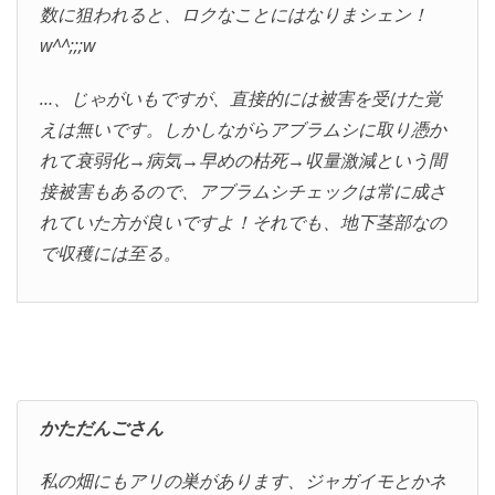
数に狙われると、ロクなことにはなりまシェン！
w^^;;;w
…、じゃがいもですが、直接的には被害を受けた覚
えは無いです。しかしながらアブラムシに取り憑か
れて衰弱化→病気→早めの枯死→収量激減という間
接被害もあるので、アブラムシチェックは常に成さ
れていた方が良いですよ！それでも、地下茎部なの
で収穫には至る。
かただんごさん
私の畑にもアリの巣があります、ジャガイモとかネ