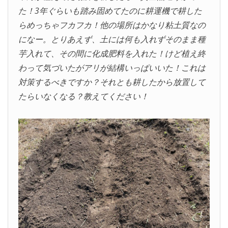
た！3年ぐらいも踏み固めてたのに耕運機で耕した
らめっちゃフカフカ！他の場所はかなり粘土質なの
になー。とりあえず、土には何も入れずそのまま種
芋入れて、その間に化成肥料を入れた！けど植え終
わって気づいたがアリが結構いっぱいいた！これは
対策するべきですか？それとも耕したから放置して
たらいなくなる？教えてください！