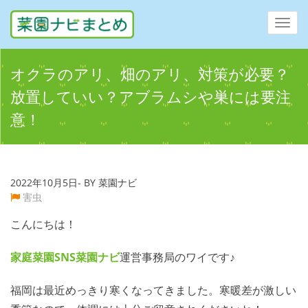
Toggl
navig
オクラのアリ、畑のアリ、対策が必要？
放置していい？アブラムシや巣には要注
意！
2022年10月5日- BY 菜園ナビ
害虫
こんにちは！
家庭菜園SNS
菜園ナビ
運営事務局のワイです♪
福岡は最近めっきり寒くなってきました。寒暖差が激しい