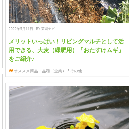
2022年5月11日 - BY 菜園ナビ
メリットいっぱい！リビングマルチとして活
用できる、大麦（緑肥用）「おたすけムギ」
をご紹介♪
オススメ商品・品種（企業）
/
その他