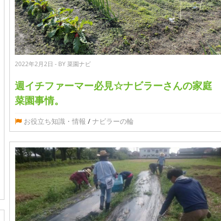
2022年2月2日 - BY 菜園ナビ
週イチファーマー必見☆ナビラーさんの家庭
菜園事情。
お役立ち知識・情報
/
ナビラーの輪