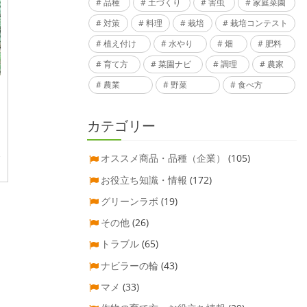
品種
土づくり
害虫
家庭菜園
対策
料理
栽培
栽培コンテスト
植え付け
水やり
畑
肥料
育て方
菜園ナビ
調理
農家
農業
野菜
食べ方
カテゴリー
オススメ商品・品種（企業）
(105)
お役立ち知識・情報
(172)
グリーンラボ
(19)
その他
(26)
トラブル
(65)
ナビラーの輪
(43)
マメ
(33)