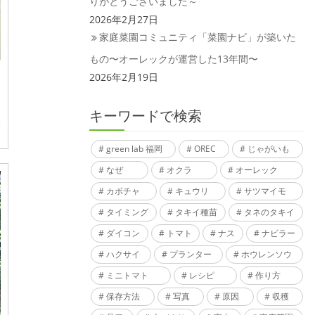
りがとうございました～
2026年2月27日
家庭菜園コミュニティ「菜園ナビ」が築いた
もの〜オーレックが運営した13年間〜
2026年2月19日
キーワードで検索
green lab 福岡
OREC
じゃがいも
なぜ
オクラ
オーレック
カボチャ
キュウリ
サツマイモ
タイミング
タキイ種苗
タネのタキイ
ダイコン
トマト
ナス
ナビラー
ハクサイ
プランター
ホウレンソウ
ミニトマト
レシピ
作り方
保存方法
写真
原因
収穫