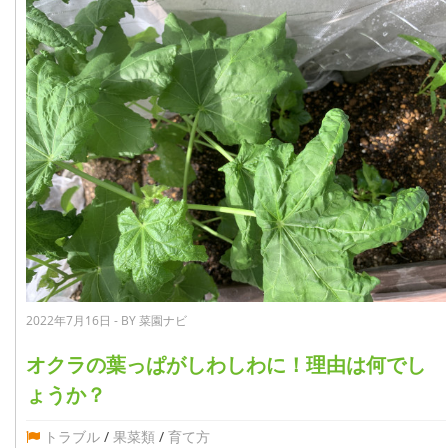
2022年7月16日 - BY 菜園ナビ
オクラの葉っぱがしわしわに！理由は何でし
ょうか？
トラブル
/
果菜類
/
育て方