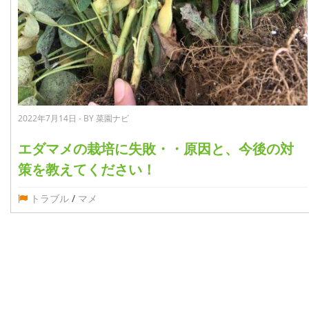
2022年7月14日 - BY 菜園ナビ
エダマメの栽培に失敗・・原因と、今後の対
策を教えてください！
トラブル
/
マメ