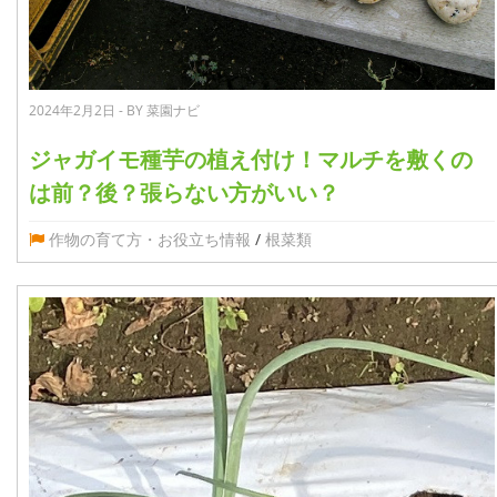
2024年2月2日 - BY 菜園ナビ
ジャガイモ種芋の植え付け！マルチを敷くの
は前？後？張らない方がいい？
作物の育て方・お役立ち情報
/
根菜類