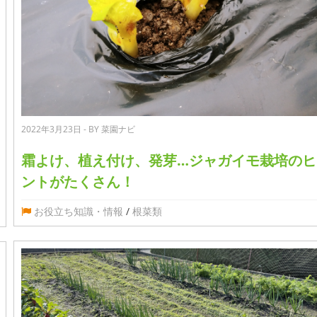
2022年3月23日 - BY 菜園ナビ
霜よけ、植え付け、発芽…ジャガイモ栽培のヒ
ントがたくさん！
お役立ち知識・情報
/
根菜類