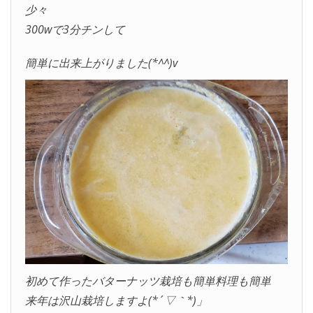
少々
300wで3分チンして
簡単に出来上がりました(*^^)v
初めて作ったバターナッツ栽培も簡単料理も簡単
来年は沢山栽培しますよ(*´▽｀*)」