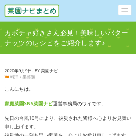
Toggl
navig
カボチャ好きさん必見！美味しいバター
ナッツのレシピをご紹介します♪
2020年9月9日- BY 菜園ナビ
料理
/
果菜類
こんにちは。
家庭菜園SNS
菜園ナビ
運営事務局のワイです。
先日の台風10号により、被災された皆様へ心よりお見舞い
申し上げます。
被災地の一刻も早い復興を、心よりお祈り申し上げます。