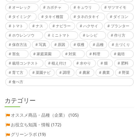
オーレック
カボチャ
キュウリ
サツマイモ
タイミング
タキイ種苗
タネのタキイ
ダイコン
トマト
ナス
ナビラー
ハクサイ
プランター
ホウレンソウ
ミニトマト
レシピ
作り方
保存方法
写真
原因
収穫
品種
土づくり
害虫
家庭菜園
対策
料理
栽培
栽培コンテスト
植え付け
水やり
畑
肥料
育て方
菜園ナビ
調理
農家
農業
野菜
食べ方
カテゴリー
オススメ商品・品種（企業）
(105)
お役立ち知識・情報
(172)
グリーンラボ
(19)