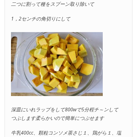
二つに割って種をスプーン取り除いて
1，2センチの角切りにして
深皿にいれラップをして800wで5分程チ～ンして
つぶします柔らかいので簡単につぶせます
牛乳400cc、顆粒コンソメ茶さじ１、鶏がら１、塩