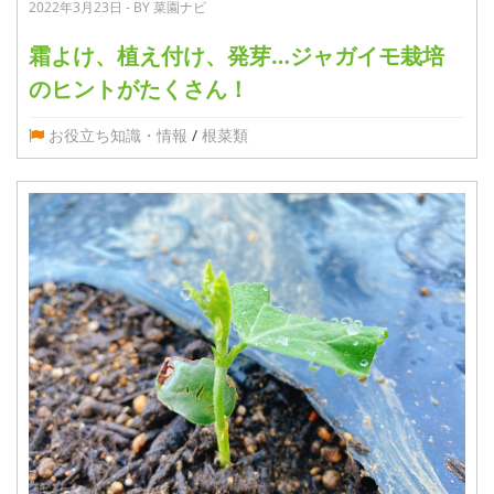
2022年3月23日 - BY 菜園ナビ
霜よけ、植え付け、発芽…ジャガイモ栽培
のヒントがたくさん！
お役立ち知識・情報
/
根菜類