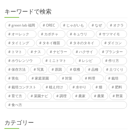
キーワードで検索
green lab 福岡
OREC
じゃがいも
なぜ
オクラ
オーレック
カボチャ
キュウリ
サツマイモ
タイミング
タキイ種苗
タネのタキイ
ダイコン
トマト
ナス
ナビラー
ハクサイ
プランター
ホウレンソウ
ミニトマト
レシピ
作り方
保存方法
写真
原因
収穫
品種
土づくり
害虫
家庭菜園
対策
料理
栽培
栽培コンテスト
植え付け
水やり
畑
肥料
育て方
菜園ナビ
調理
農家
農業
野菜
食べ方
カテゴリー