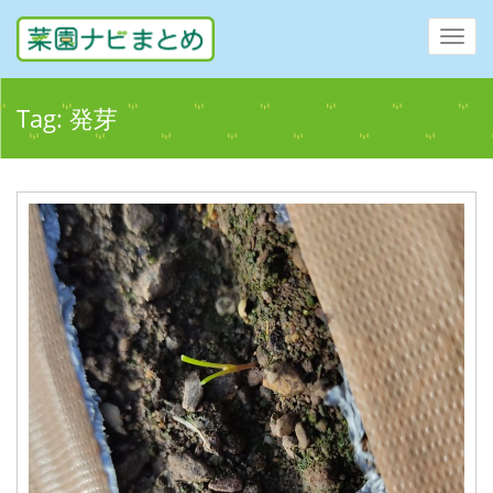
Toggl
navig
Tag:
発芽