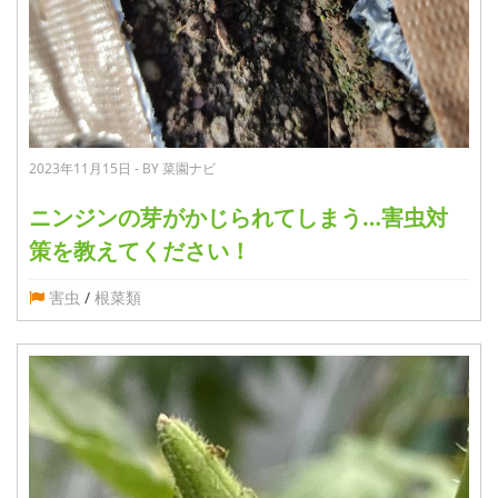
2023年11月15日 - BY 菜園ナビ
ニンジンの芽がかじられてしまう…害虫対
策を教えてください！
害虫
/
根菜類