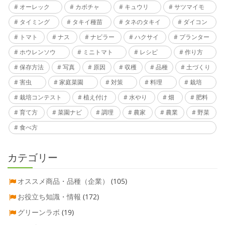
オーレック
カボチャ
キュウリ
サツマイモ
タイミング
タキイ種苗
タネのタキイ
ダイコン
トマト
ナス
ナビラー
ハクサイ
プランター
ホウレンソウ
ミニトマト
レシピ
作り方
保存方法
写真
原因
収穫
品種
土づくり
害虫
家庭菜園
対策
料理
栽培
栽培コンテスト
植え付け
水やり
畑
肥料
育て方
菜園ナビ
調理
農家
農業
野菜
食べ方
カテゴリー
オススメ商品・品種（企業）
(105)
お役立ち知識・情報
(172)
グリーンラボ
(19)