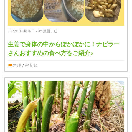
2022年10月29日 - BY 菜園ナビ
生姜で身体の中からぽかぽかに！ナビラー
さんおすすめの食べ方をご紹介♪
料理
/
根菜類