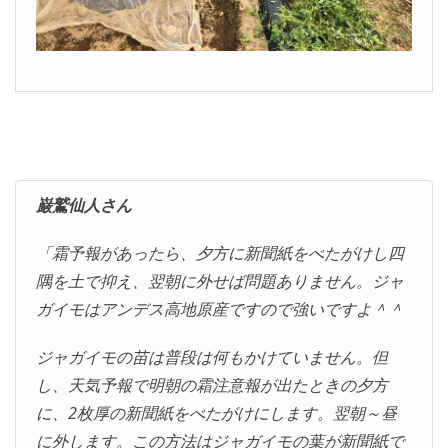
巌鷲仙人さん
「霜予報があったら、夕方に新聞紙をべたがけし四
隅を土で抑え、翌朝に外せば問題ありません。ジャ
ガイモはアンデス高地原産ですので強いですよ＾＾
ジャガイモの苗は普段は何もかけていません。但
し、天気予報で明朝の霜注意報が出たときの夕方
に、2枚厚の新聞紙をべたがけにします。翌朝～昼
に外します。この方法はジャガイモの葉が新聞紙で