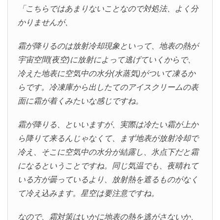
「こちらではあまりないことなので対処法、よく分
かりませんが、
霜が降りるのは放射冷却現象といって、地表の熱が
宇宙空間(夜空)に放射によって逃げていくからで、
冷えた地表に空気中の水分(水蒸気)がついて凍るか
らです。冷凍庫から出したてのアイスクリームの表
面に霜が着くみたいな感じですね。
霜が降りる、といいますが、実際は冷たい霜が上か
ら降りて来るんじゃなくて、まず地表が放射冷却で
冷え、そこに空気中の水分が結露し、氷点下だと霜
になるということですね。同じ気温でも、夜晴れて
いる方が曇っているより、放射熱を遮るものがなく
て冷え込みます。星空は要注意ですね。
なので、霜対策はいかに地表の熱を逃がさないか、