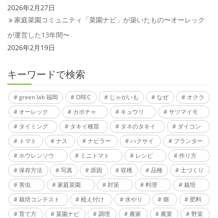
2026年2月27日
家庭菜園コミュニティ「菜園ナビ」が築いたもの〜オーレック
が運営した13年間〜
2026年2月19日
キーワードで検索
green lab 福岡
OREC
じゃがいも
なぜ
オクラ
オーレック
カボチャ
キュウリ
サツマイモ
タイミング
タキイ種苗
タネのタキイ
ダイコン
トマト
ナス
ナビラー
ハクサイ
プランター
ホウレンソウ
ミニトマト
レシピ
作り方
保存方法
写真
原因
収穫
品種
土づくり
害虫
家庭菜園
対策
料理
栽培
栽培コンテスト
植え付け
水やり
畑
肥料
育て方
菜園ナビ
調理
農家
農業
野菜