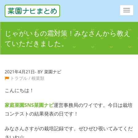
Toggl
navig
じゃがいもの霜対策！みなさんから教え
ていただきました。
2021年4月21日- BY 菜園ナビ
トラブル
/
根菜類
こんにちは！
家庭菜園SNS
菜園ナビ
運営事務局のワイです。今日は栽培
コンテストの結果発表の日です！
みなさんさすがの栽培記録です。ぜひぜひ覗いてみてくだ
さいね☆