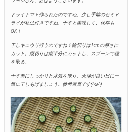
ツヨシさん、おはようございます。
ドライトマト作られたのですね、少し手前のセミド
ライが私は好きですね、干すと美味しく、保存も
OK！
干しキュウリ行うのですね？輪切りは1cmの厚さに
カット。縦切りは縦半分にカットし、スプーンで種
を取る。
干す前にしっかりと水気を取り、天候が良い日に一
気に干しあげましょう。参考写真です(^ω^)