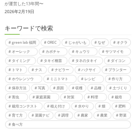
が運営した13年間〜
2026年2月19日
キーワードで検索
green lab 福岡
OREC
じゃがいも
なぜ
オクラ
オーレック
カボチャ
キュウリ
サツマイモ
タイミング
タキイ種苗
タネのタキイ
ダイコン
トマト
ナス
ナビラー
ハクサイ
プランター
ホウレンソウ
ミニトマト
レシピ
作り方
保存方法
写真
原因
収穫
品種
土づくり
害虫
家庭菜園
対策
料理
栽培
栽培コンテスト
植え付け
水やり
畑
肥料
育て方
菜園ナビ
調理
農家
農業
野菜
食べ方