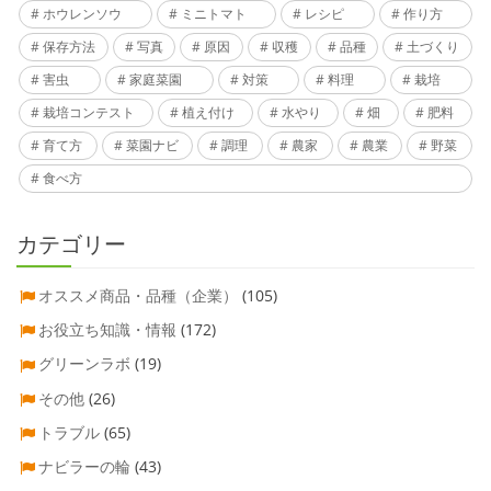
ホウレンソウ
ミニトマト
レシピ
作り方
保存方法
写真
原因
収穫
品種
土づくり
害虫
家庭菜園
対策
料理
栽培
栽培コンテスト
植え付け
水やり
畑
肥料
育て方
菜園ナビ
調理
農家
農業
野菜
食べ方
カテゴリー
オススメ商品・品種（企業）
(105)
お役立ち知識・情報
(172)
グリーンラボ
(19)
その他
(26)
トラブル
(65)
ナビラーの輪
(43)