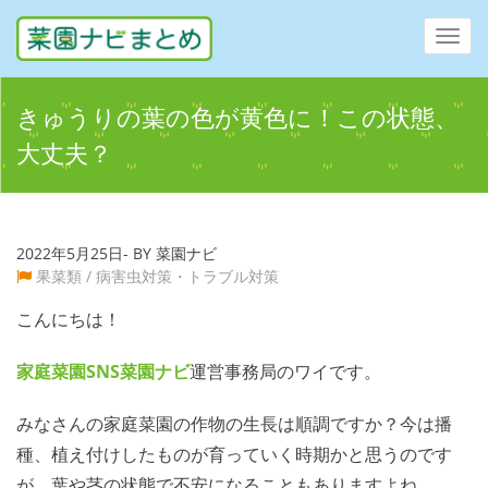
Toggl
navig
きゅうりの葉の色が黄色に！この状態、
大丈夫？
2022年5月25日- BY 菜園ナビ
果菜類
/
病害虫対策・トラブル対策
こんにちは！
家庭菜園SNS
菜園ナビ
運営事務局のワイです。
みなさんの家庭菜園の作物の生長は順調ですか？今は播
種、植え付けしたものが育っていく時期かと思うのです
が、葉や茎の状態で不安になることもありますよね…