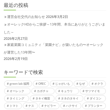
最近の投稿
運営会社交代のお知らせ
2026年3月2日
オーレックHDからご挨拶～13年間、本当にありがとうございま
した～
2026年2月27日
家庭菜園コミュニティ「菜園ナビ」が築いたもの〜オーレック
が運営した13年間〜
2026年2月19日
キーワードで検索
green lab 福岡
OREC
じゃがいも
なぜ
オクラ
オーレック
カボチャ
キュウリ
サツマイモ
タイミング
タキイ種苗
タネのタキイ
ダイコン
トマト
ナス
ナビラー
ハクサイ
プランター