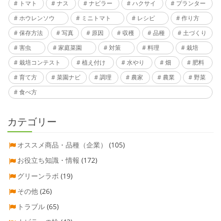
トマト
ナス
ナビラー
ハクサイ
プランター
ホウレンソウ
ミニトマト
レシピ
作り方
保存方法
写真
原因
収穫
品種
土づくり
害虫
家庭菜園
対策
料理
栽培
栽培コンテスト
植え付け
水やり
畑
肥料
育て方
菜園ナビ
調理
農家
農業
野菜
食べ方
カテゴリー
オススメ商品・品種（企業）
(105)
お役立ち知識・情報
(172)
グリーンラボ
(19)
その他
(26)
トラブル
(65)