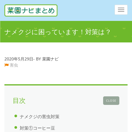
Toggl
navig
ナメクジに困っています！対策は？
2020年5月29日- BY 菜園ナビ
害虫
目次
CLOSE
ナメクジの害虫対策
対策①コーヒー豆