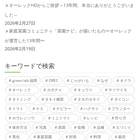
オーレックHDからご挨拶～13年間、本当にありがとうございま
した～
2026年2月27日
家庭菜園コミュニティ「菜園ナビ」が築いたもの〜オーレック
が運営した13年間〜
2026年2月19日
キーワードで検索
green lab 福岡
OREC
じゃがいも
なぜ
オクラ
オーレック
カボチャ
キュウリ
サツマイモ
タイミング
タキイ種苗
タネのタキイ
ダイコン
トマト
ナス
ナビラー
ハクサイ
プランター
ホウレンソウ
ミニトマト
レシピ
作り方
保存方法
写真
原因
収穫
品種
土づくり
害虫
家庭菜園
対策
料理
栽培