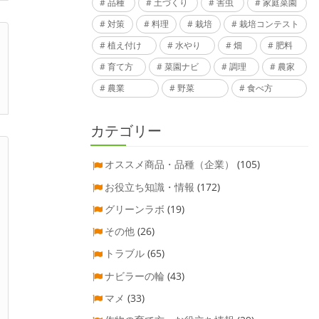
品種
土づくり
害虫
家庭菜園
対策
料理
栽培
栽培コンテスト
植え付け
水やり
畑
肥料
育て方
菜園ナビ
調理
農家
農業
野菜
食べ方
カテゴリー
オススメ商品・品種（企業）
(105)
お役立ち知識・情報
(172)
グリーンラボ
(19)
その他
(26)
トラブル
(65)
ナビラーの輪
(43)
マメ
(33)