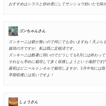
おすすめはシラスと炒め煮にしてサンショウ効いた七味
ゴンちゃんさん
ズッキーニは癖が無いので何にでも合いますね！天ぷら
栽培の方ですが、私は既に定植済です。
ズッキーニは酷暑に弱いのでどうしても8月には終わって
それなら早めに栽培して多く収穫しようという魂胆です(^_^
最初はビニールトンネルで栽培しますが、5月中旬には取
早期収穫には良いですよ！
しょうさん