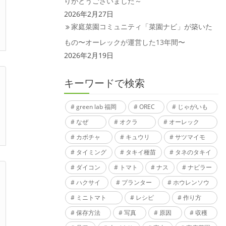
りがとうございました～
2026年2月27日
家庭菜園コミュニティ「菜園ナビ」が築いた
もの〜オーレックが運営した13年間〜
2026年2月19日
キーワードで検索
green lab 福岡
OREC
じゃがいも
なぜ
オクラ
オーレック
カボチャ
キュウリ
サツマイモ
タイミング
タキイ種苗
タネのタキイ
ダイコン
トマト
ナス
ナビラー
ハクサイ
プランター
ホウレンソウ
ミニトマト
レシピ
作り方
保存方法
写真
原因
収穫