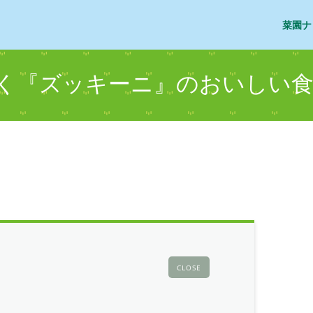
菜園ナ
く『ズッキーニ』のおいしい
CLOSE