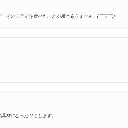
。
、そのフライを食べたことが殆どありません。(￣▽￣;)
の具材になったりもします。