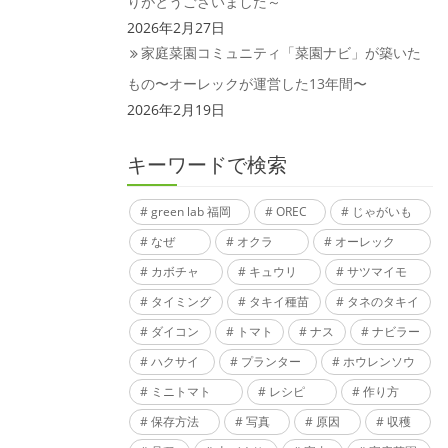
りがとうございました～
2026年2月27日
家庭菜園コミュニティ「菜園ナビ」が築いた
もの〜オーレックが運営した13年間〜
2026年2月19日
キーワードで検索
green lab 福岡
OREC
じゃがいも
なぜ
オクラ
オーレック
カボチャ
キュウリ
サツマイモ
タイミング
タキイ種苗
タネのタキイ
ダイコン
トマト
ナス
ナビラー
ハクサイ
プランター
ホウレンソウ
ミニトマト
レシピ
作り方
保存方法
写真
原因
収穫