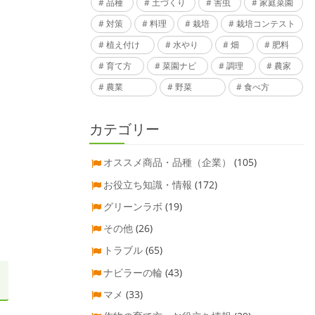
品種
土づくり
害虫
家庭菜園
対策
料理
栽培
栽培コンテスト
植え付け
水やり
畑
肥料
育て方
菜園ナビ
調理
農家
農業
野菜
食べ方
カテゴリー
オススメ商品・品種（企業）
(105)
お役立ち知識・情報
(172)
グリーンラボ
(19)
その他
(26)
トラブル
(65)
ナビラーの輪
(43)
マメ
(33)