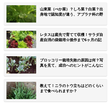
山東菜（べか菜）？しろ菜？白菜？出
身地で認知度が違う、アブラナ科の野
菜たち、みなさん知っていますか？
レタスは庭先で育てて収穫！サラダ自
産自消の袋栽培☆後作まで6ヶ月の記
録。
ブロッコリー栽培失敗の原因は何？写
真を見て、成功へのヒントがこんなに
集まりました！
教えて！ニラのトウ立ちはどのくらい
まで食べられますか？