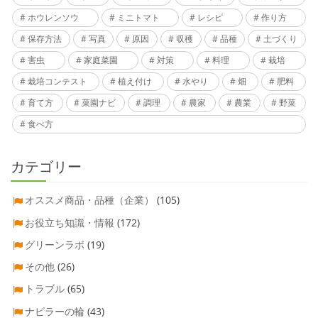
ホウレンソウ
ミニトマト
レシピ
作り方
保存方法
写真
原因
収穫
品種
土づくり
害虫
家庭菜園
対策
料理
栽培
栽培コンテスト
植え付け
水やり
畑
肥料
育て方
菜園ナビ
調理
農家
農業
野菜
食べ方
カテゴリー
オススメ商品・品種（企業）
(105)
お役立ち知識・情報
(172)
グリーンラボ
(19)
その他
(26)
トラブル
(65)
ナビラーの輪
(43)