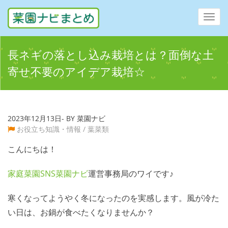
Toggl
navig
長ネギの落とし込み栽培とは？面倒な土
寄せ不要のアイデア栽培☆
2023年12月13日- BY 菜園ナビ
お役立ち知識・情報
/
葉菜類
こんにちは！
家庭菜園SNS菜園ナビ
運営事務局のワイです♪
寒くなってようやく冬になったのを実感します。風が冷た
い日は、お鍋が食べたくなりませんか？