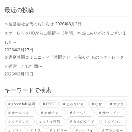
最近の投稿
運営会社交代のお知らせ
2026年3月2日
オーレックHDからご挨拶～13年間、本当にありがとうございま
した～
2026年2月27日
家庭菜園コミュニティ「菜園ナビ」が築いたもの〜オーレック
が運営した13年間〜
2026年2月19日
キーワードで検索
green lab 福岡
OREC
じゃがいも
なぜ
オクラ
オーレック
カボチャ
キュウリ
サツマイモ
タイミング
タキイ種苗
タネのタキイ
ダイコン
トマト
ナス
ナビラー
ハクサイ
プランター