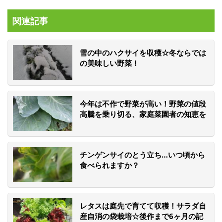
関連記事
雪の中のハクサイを収穫☆冬ならでは
の美味しい野菜！
今年は不作で野菜が高い！野菜の値段
高騰を乗り切る、家庭菜園者の知恵を
集めた「菜園ナビ」活用法
チンゲンサイのとう立ち…いつ頃から
食べられますか？
レタスは庭先で育てて収穫！サラダ自
産自消の袋栽培☆後作まで6ヶ月の記