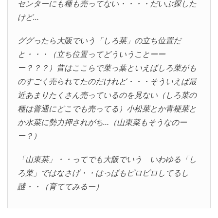
センターにも種も売ってない・・・・だいぶ探した
けど…
ググったら大阪でいう「しろ菜」の立ち位置だ
と・・・（立ち位置ってどういうことーー
ー？？？）昔はここらで菜っ葉といえばしろ菜がも
のすごく売られてたのだけれど・・・そういえば最
近あまりたくさん売っているのを見ない（しろ菜の
種は普通にどこでも売ってる）小松菜とか青梗菜と
か水菜に勢力押されがち…（山東菜もそうなのー
ー？）
「山東菜」・・ってでも大阪でいう いわゆる「し
ろ菜」ではなさげ・・はっぱもピロピロしてるし
謎・・（育ててみるー）