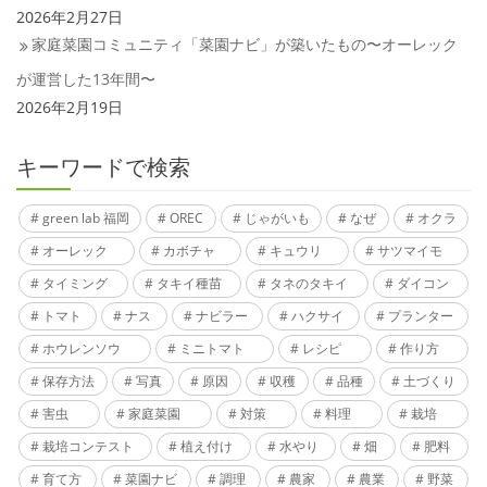
2026年2月27日
家庭菜園コミュニティ「菜園ナビ」が築いたもの〜オーレック
が運営した13年間〜
2026年2月19日
キーワードで検索
green lab 福岡
OREC
じゃがいも
なぜ
オクラ
オーレック
カボチャ
キュウリ
サツマイモ
タイミング
タキイ種苗
タネのタキイ
ダイコン
トマト
ナス
ナビラー
ハクサイ
プランター
ホウレンソウ
ミニトマト
レシピ
作り方
保存方法
写真
原因
収穫
品種
土づくり
害虫
家庭菜園
対策
料理
栽培
栽培コンテスト
植え付け
水やり
畑
肥料
育て方
菜園ナビ
調理
農家
農業
野菜