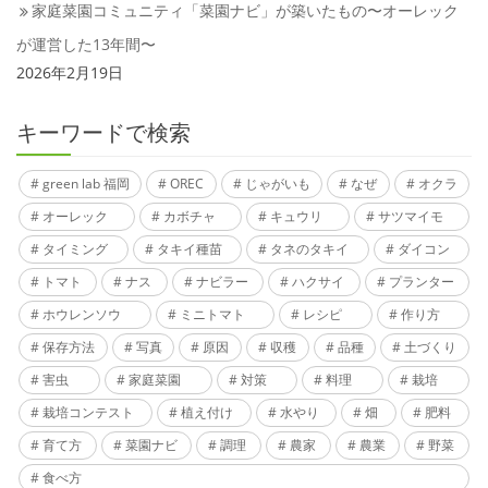
家庭菜園コミュニティ「菜園ナビ」が築いたもの〜オーレック
が運営した13年間〜
2026年2月19日
キーワードで検索
green lab 福岡
OREC
じゃがいも
なぜ
オクラ
オーレック
カボチャ
キュウリ
サツマイモ
タイミング
タキイ種苗
タネのタキイ
ダイコン
トマト
ナス
ナビラー
ハクサイ
プランター
ホウレンソウ
ミニトマト
レシピ
作り方
保存方法
写真
原因
収穫
品種
土づくり
害虫
家庭菜園
対策
料理
栽培
栽培コンテスト
植え付け
水やり
畑
肥料
育て方
菜園ナビ
調理
農家
農業
野菜
食べ方