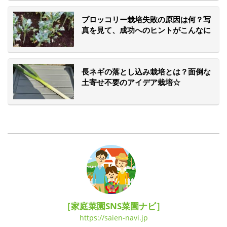
ブロッコリー栽培失敗の原因は何？写
真を見て、成功へのヒントがこんなに
集まりました！
長ネギの落とし込み栽培とは？面倒な
土寄せ不要のアイデア栽培☆
［家庭菜園SNS菜園ナビ］
https://saien-navi.jp