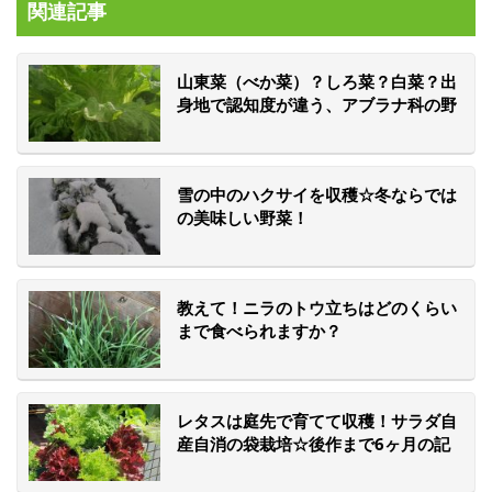
関連記事
山東菜（べか菜）？しろ菜？白菜？出
身地で認知度が違う、アブラナ科の野
菜たち、みなさん知っていますか？
雪の中のハクサイを収穫☆冬ならでは
の美味しい野菜！
教えて！ニラのトウ立ちはどのくらい
まで食べられますか？
レタスは庭先で育てて収穫！サラダ自
産自消の袋栽培☆後作まで6ヶ月の記
録。