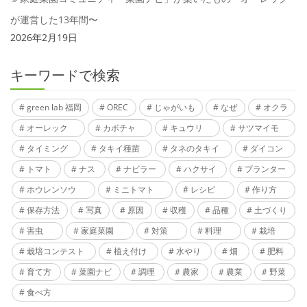
が運営した13年間〜
2026年2月19日
キーワードで検索
green lab 福岡
OREC
じゃがいも
なぜ
オクラ
オーレック
カボチャ
キュウリ
サツマイモ
タイミング
タキイ種苗
タネのタキイ
ダイコン
トマト
ナス
ナビラー
ハクサイ
プランター
ホウレンソウ
ミニトマト
レシピ
作り方
保存方法
写真
原因
収穫
品種
土づくり
害虫
家庭菜園
対策
料理
栽培
栽培コンテスト
植え付け
水やり
畑
肥料
育て方
菜園ナビ
調理
農家
農業
野菜
食べ方