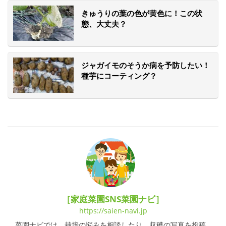
きゅうりの葉の色が黄色に！この状
態、大丈夫？
ジャガイモのそうか病を予防したい！
種芋にコーティング？
［家庭菜園SNS菜園ナビ］
https://saien-navi.jp
菜園ナビでは、栽培の悩みを相談したり、収穫の写真を投稿