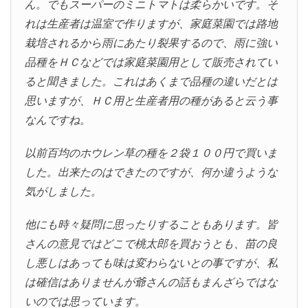
ん。でもスーパーのミニトマトは柔らかいです。そ
れは生産者は温室で作りますが、家庭菜園では路地
栽培されるから雨にあたり裂果するので、雨に強い
品種をＨＣなどでは家庭菜園用として販売されてい
ると聞きました。これはあくまで品種の違いだとは
思いますが、ＨＣ用と生産者用の種があると云う事
なんですね。
以前百均のホウレン草の種を２袋１００円で買いま
した。出来たのはできたのですが、何か違うような
気がしました。
他にも時々疑問に思ったりすることもあります。皆
さんの意見ではどこで桃太郎を買おうとも、苗の良
し悪しはあっても味は変わらないとの事ですが、私
は確信はありませんが爺さんの話もまんざらではな
いのでは思っています。