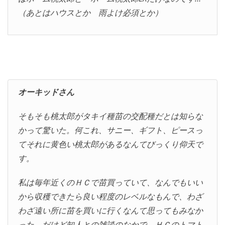
（あとはハウスとか 雨よけ必須とか）
オーキッドさん
そもそも桃太郎がタキイ種苗の交配種だとは知らな
かって驚いた。何これ、サニー、ギフト、ピースっ
てそれに黄色い桃太郎があるなんてびっくり仰天で
す。
私は毎年近くのＨＣで苗買っていて、なんでもいい
から収穫できたら良い程度のレベルなもんで、わざ
わざ遠い所に苗を買いに行くなんて思ってもみなか
った。だけど知人との雑談のなかで、ＨＣのトマト