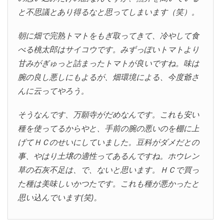
と不思議とあり得るなと思ってしまいます（笑）。
朝に畑で完熟トマトをもぎ取ってきて、冷やして食
べる桃太郎はサイコウです。みずっぽいトマトより
甘みがぎゅっと詰まったトマトが良いですね。味は
腕の良し悪しにもよるが、畑環境による、今度爺さ
んに云ってやろう。
そうなんです、万願寺がだめなんです。これも安い
種を使ってるからやと、手前の腕の悪いのを棚に上
げてＨＣのせいにしていました。豆科がダメだとの
事、やはり土壌の適性ってあるんですね。ホウレン
草の石灰不足は、で、ないと思います。ＨＣで買っ
た種は美味しいかつたです。これも種が悪かったと
思い込んでいます(笑)。