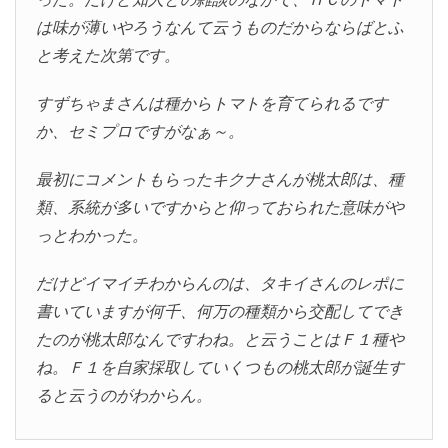
は味が薄いやろうなんて云うものだからならばとふ
と考えた次第です。
すずちゃまさんは種からトマトを育てられるです
か、セミプロですがなぁ～。
最初にコメントもらったキクナさんが桃太郎は、種
類、系統が多いですからと仰っておられた意味がや
っとわかった。
だけどイマイチわからんのは、タキイさんのレポに
書いていますが何千、何万の種類から交配してでき
たのが桃太郎なんですわね。と云うことはＦ１種や
ね。Ｆ１を自家採取していくつもの桃太郎が誕生す
ると云うのがわからん。