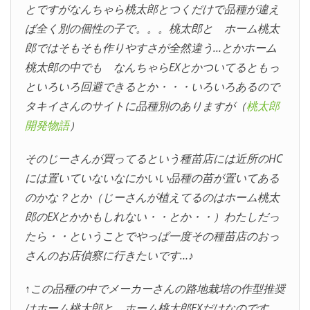
とですがなんちゃら桃太郎とつくだけで品種が違え
ば全く別の個性の子で。。。桃太郎と ホーム桃太
郎ではそもそも作りやすさが全然違う…とかホーム
桃太郎の中でも なんちゃらEXとかついてるともっ
といろいろ回避できるとか・・・いろいろあるので
タキイさんのサイトに品種別のありますが（
桃太郎
開発物語
）
そのじーさんが買ってるという種苗店には近所のHC
には置いていないなにかいい品種の苗が置いてある
のかな？とか（じーさんが植えてるのはホーム桃太
郎のEXとかかもしれない・・とか・・）わたしだっ
たら・・ということでやっぱ一度その種苗店のおっ
さんのお店偵察に行きたいです…♪
↑この品種の中でメーカーさんの路地栽培の作型推奨
はホーム桃太郎と ホーム桃太郎EXだけなのです…