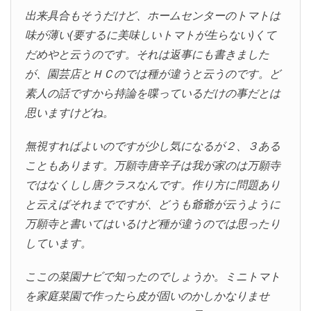
出来具合もそうだけど、ホームセンターのトマトは
味が薄い(要するに美味しいトマトが生らない)くて
だめやと云うのです。それは返事にも書きました
が、園芸店とＨＣのでは種が違うと云うのです。ど
素人の話ですから持論を喋っているだけの事だとは
思いますけどね。
無視すればよいのですが少し気になるが２、３ある
こともあります。万願寺唐辛子は我が家のは万願寺
ではなくしし唐クラスなんです。作り方に問題あり
と云えばそれまでですが、どうも爺爺が云うように
万願寺と書いてはいるけど種が違うのでは思ったり
しています。
ここの菜園ナビで知ったのでしょうか。ミニトマト
を家庭菜園で作ったら皮が固いのかしかなりませ