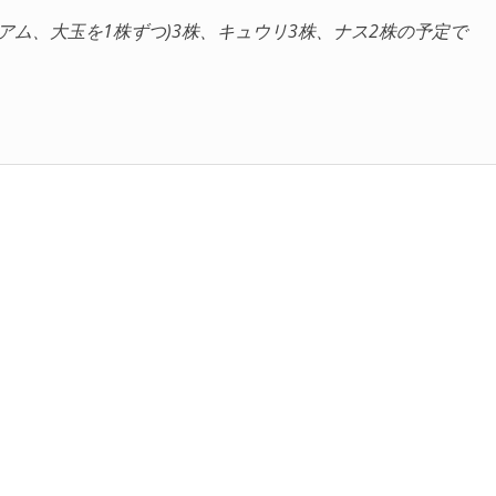
ィアム、大玉を1株ずつ)3株、キュウリ3株、ナス2株の予定で