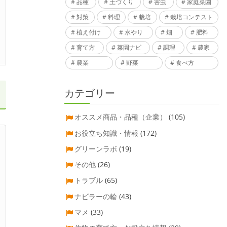
品種
土づくり
害虫
家庭菜園
対策
料理
栽培
栽培コンテスト
植え付け
水やり
畑
肥料
育て方
菜園ナビ
調理
農家
農業
野菜
食べ方
カテゴリー
オススメ商品・品種（企業）
(105)
お役立ち知識・情報
(172)
グリーンラボ
(19)
その他
(26)
トラブル
(65)
ナビラーの輪
(43)
マメ
(33)