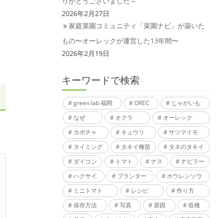
りがとうございました～
2026年2月27日
家庭菜園コミュニティ「菜園ナビ」が築いた
もの〜オーレックが運営した13年間〜
2026年2月19日
キーワードで検索
green lab 福岡
OREC
じゃがいも
なぜ
オクラ
オーレック
カボチャ
キュウリ
サツマイモ
タイミング
タキイ種苗
タネのタキイ
ダイコン
トマト
ナス
ナビラー
ハクサイ
プランター
ホウレンソウ
ミニトマト
レシピ
作り方
保存方法
写真
原因
収穫