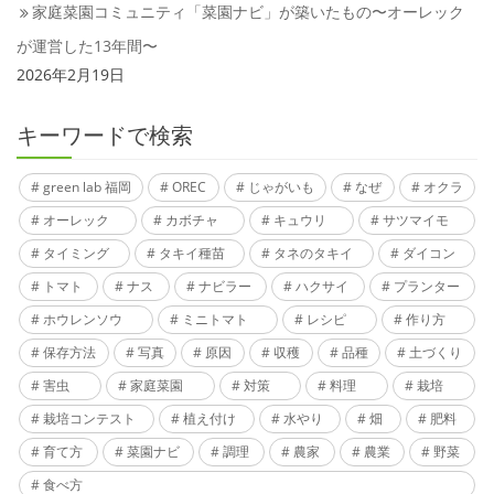
家庭菜園コミュニティ「菜園ナビ」が築いたもの〜オーレック
が運営した13年間〜
2026年2月19日
キーワードで検索
green lab 福岡
OREC
じゃがいも
なぜ
オクラ
オーレック
カボチャ
キュウリ
サツマイモ
タイミング
タキイ種苗
タネのタキイ
ダイコン
トマト
ナス
ナビラー
ハクサイ
プランター
ホウレンソウ
ミニトマト
レシピ
作り方
保存方法
写真
原因
収穫
品種
土づくり
害虫
家庭菜園
対策
料理
栽培
栽培コンテスト
植え付け
水やり
畑
肥料
育て方
菜園ナビ
調理
農家
農業
野菜
食べ方