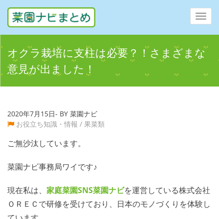
Toggl
navig
オクラ栽培に支柱は必要？！さまざまな
意見が出ました！
2020年7月15日- BY 菜園ナビ
お役立ち知識・情報
/
果菜類
ご無沙汰しています。
菜園ナビ事務局ワイです♪
現在私は、
家庭菜園SNS
菜園ナビ
を運営している株式会社
ＯＲＥＣで研修を受けており、日本のモノづくりを体験し
ています。