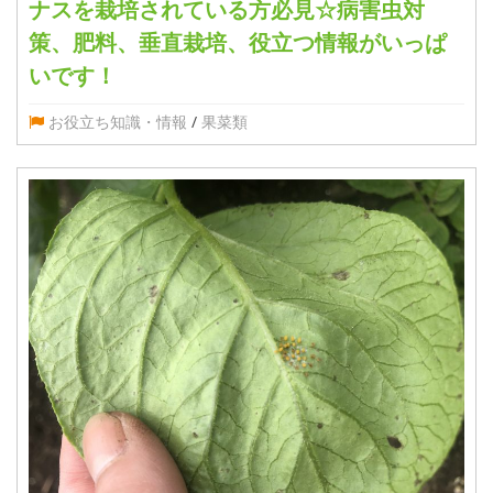
ナスを栽培されている方必見☆病害虫対
策、肥料、垂直栽培、役立つ情報がいっぱ
いです！
お役立ち知識・情報
/
果菜類