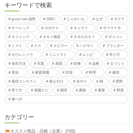
キーワードで検索
green lab 福岡
OREC
じゃがいも
なぜ
オクラ
オーレック
カボチャ
キュウリ
サツマイモ
タイミング
タキイ種苗
タネのタキイ
ダイコン
トマト
ナス
ナビラー
ハクサイ
プランター
ホウレンソウ
ミニトマト
レシピ
作り方
保存方法
写真
原因
収穫
品種
土づくり
害虫
家庭菜園
対策
料理
栽培
栽培コンテスト
植え付け
水やり
畑
肥料
育て方
菜園ナビ
調理
農家
農業
野菜
食べ方
カテゴリー
オススメ商品・品種（企業）
(105)