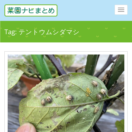
Toggl
navig
Tag:
テントウムシダマシ