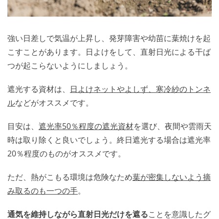
強い日差しで気温が上昇し、発芽障害や幼苗に葉焼けを起
こすことがあります。日よけをして、直射日光による干ば
つが起こらないようにしましょう。
遮光する資材は、
日よけネットやよしず、寒冷紗のトンネ
ル
などがオススメです。
目安は、
遮光率50％程度の遮光資材
を選び、夜間や雲雨天
時は取り除くと良いでしょう。終日遮光する場合は遮光率
20％程度のものがオススメです。
ただ、熱がこもる環境は危険なため
葉が密集しないよう摘
み取るのも一つの手
。
通気を維持しながら直射日光だけを遮る
ことを意識したグ