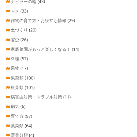
ナビラーの輪
(43)
マメ
(33)
作物の育て方・お役立ち情報
(29)
土づくり
(20)
害虫
(26)
家庭菜園がもっと楽しくなる！
(14)
料理
(57)
果物
(17)
果菜類
(100)
根菜類
(101)
病害虫対策・トラブル対策
(11)
病気
(6)
育て方
(97)
葉菜類
(64)
野菜分類
(4)