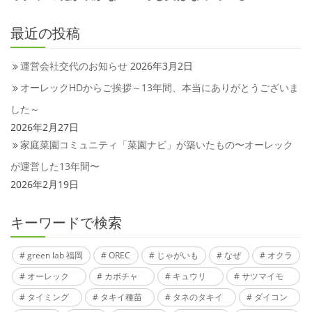
最近の投稿
運営会社交代のお知らせ
2026年3月2日
オーレックHDからご挨拶～13年間、本当にありがとうございま
した～
2026年2月27日
家庭菜園コミュニティ「菜園ナビ」が築いたもの〜オーレック
が運営した13年間〜
2026年2月19日
キーワードで検索
green lab 福岡
OREC
じゃがいも
なぜ
オクラ
オーレック
カボチャ
キュウリ
サツマイモ
タイミング
タキイ種苗
タネのタキイ
ダイコン