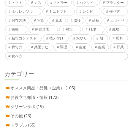
トマト
ナス
ナビラー
ハクサイ
プランター
ホウレンソウ
ミニトマト
レシピ
作り方
保存方法
写真
原因
収穫
品種
土づくり
害虫
家庭菜園
対策
料理
栽培
栽培コンテスト
植え付け
水やり
畑
肥料
育て方
菜園ナビ
調理
農家
農業
野菜
食べ方
カテゴリー
オススメ商品・品種（企業）
(105)
お役立ち知識・情報
(172)
グリーンラボ
(19)
その他
(26)
トラブル
(65)