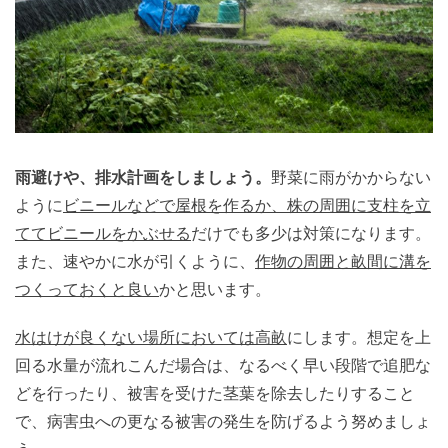
雨避けや、排水計画をしましょう。
野菜に雨がかからない
ように
ビニールなどで屋根を作るか、株の周囲に支柱を立
ててビニールをかぶせる
だけでも多少は対策になります。
また、速やかに水が引くように、
作物の周囲と畝間に溝を
つくっておくと良い
かと思います。
水はけが良くない場所においては高畝
にします。想定を上
回る水量が流れこんだ場合は、なるべく早い段階で追肥な
どを行ったり、被害を受けた茎葉を除去したりすること
で、病害虫への更なる被害の発生を防げるよう努めましょ