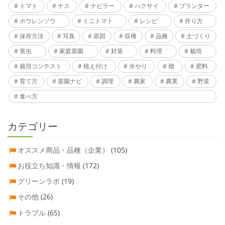
トマト
ナス
ナビラー
ハクサイ
プランター
ホウレンソウ
ミニトマト
レシピ
作り方
保存方法
写真
原因
収穫
品種
土づくり
害虫
家庭菜園
対策
料理
栽培
栽培コンテスト
植え付け
水やり
畑
肥料
育て方
菜園ナビ
調理
農家
農業
野菜
食べ方
カテゴリー
オススメ商品・品種（企業）
(105)
お役立ち知識・情報
(172)
グリーンラボ
(19)
その他
(26)
トラブル
(65)