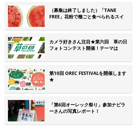
（募集は終了しました）「TANE
FREE」花粉で種ごと食べられるスイ
カを育てよう！キャンペーン募集開始
☆
カメラ好きさん注目★第六回 草の日
フォトコンテスト開催！テーマは
「”農”っていいね！」
第10回 OREC FESTIVALを開催します
★
「第6回オーレック祭り」参加ナビラ
ーさんの写真レポート！