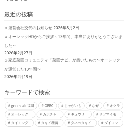
最近の投稿
運営会社交代のお知らせ
2026年3月2日
オーレックHDからご挨拶～13年間、本当にありがとうございま
した～
2026年2月27日
家庭菜園コミュニティ「菜園ナビ」が築いたもの〜オーレック
が運営した13年間〜
2026年2月19日
キーワードで検索
green lab 福岡
OREC
じゃがいも
なぜ
オクラ
オーレック
カボチャ
キュウリ
サツマイモ
タイミング
タキイ種苗
タネのタキイ
ダイコン