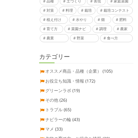
品種
土づくり
害虫
家庭菜園
対策
料理
栽培
栽培コンテスト
植え付け
水やり
畑
肥料
育て方
菜園ナビ
調理
農家
農業
野菜
食べ方
カテゴリー
オススメ商品・品種（企業）
(105)
お役立ち知識・情報
(172)
グリーンラボ
(19)
その他
(26)
トラブル
(65)
ナビラーの輪
(43)
マメ
(33)