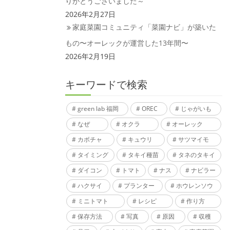
りがとうございました～
2026年2月27日
家庭菜園コミュニティ「菜園ナビ」が築いた
もの〜オーレックが運営した13年間〜
2026年2月19日
キーワードで検索
green lab 福岡
OREC
じゃがいも
なぜ
オクラ
オーレック
カボチャ
キュウリ
サツマイモ
タイミング
タキイ種苗
タネのタキイ
ダイコン
トマト
ナス
ナビラー
ハクサイ
プランター
ホウレンソウ
ミニトマト
レシピ
作り方
保存方法
写真
原因
収穫