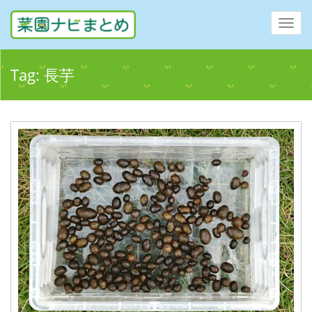
Toggl
navig
Tag:
長芋