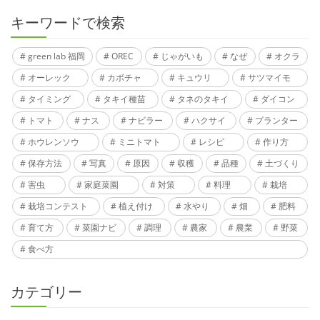
キーワードで検索
green lab 福岡
OREC
じゃがいも
なぜ
オクラ
オーレック
カボチャ
キュウリ
サツマイモ
タイミング
タキイ種苗
タネのタキイ
ダイコン
トマト
ナス
ナビラー
ハクサイ
プランター
ホウレンソウ
ミニトマト
レシピ
作り方
保存方法
写真
原因
収穫
品種
土づくり
害虫
家庭菜園
対策
料理
栽培
栽培コンテスト
植え付け
水やり
畑
肥料
育て方
菜園ナビ
調理
農家
農業
野菜
食べ方
カテゴリー