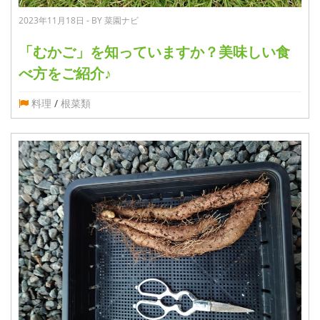
2023年11月18日 - BY 菜園ナビ
「むかご」を知っていますか？美味しい食
べ方をご紹介♪
料理
/
根菜類