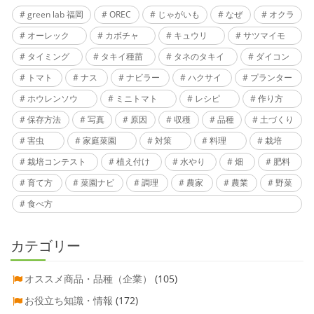
green lab 福岡
OREC
じゃがいも
なぜ
オクラ
オーレック
カボチャ
キュウリ
サツマイモ
タイミング
タキイ種苗
タネのタキイ
ダイコン
トマト
ナス
ナビラー
ハクサイ
プランター
ホウレンソウ
ミニトマト
レシピ
作り方
保存方法
写真
原因
収穫
品種
土づくり
害虫
家庭菜園
対策
料理
栽培
栽培コンテスト
植え付け
水やり
畑
肥料
育て方
菜園ナビ
調理
農家
農業
野菜
食べ方
カテゴリー
オススメ商品・品種（企業）
(105)
お役立ち知識・情報
(172)