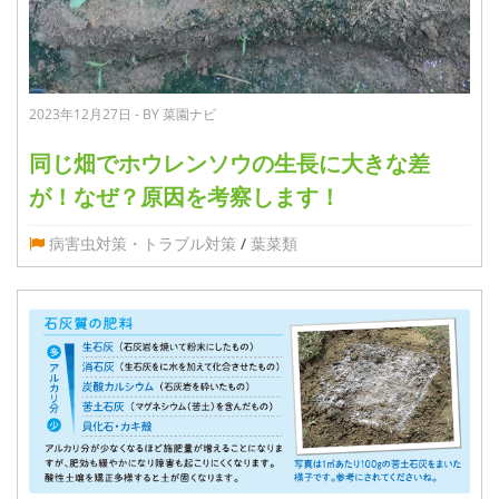
2023年12月27日 - BY 菜園ナビ
同じ畑でホウレンソウの生長に大きな差
が！なぜ？原因を考察します！
病害虫対策・トラブル対策
/
葉菜類