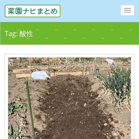
Toggl
navig
Tag:
酸性