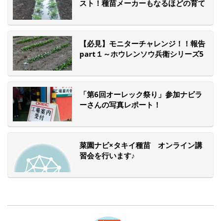
スト！種苗メーカーもなるほどの育て
方
【必見】モニターチャレンジ！！報告
part１～ホウレンソウ兵衛シリーズ5
つの品種を同時に育てる～
「第6回オーレック祭り」参加ナビラ
ーさんの写真レポート！
菜園ナビ×タキイ種苗 オンライン講
習会を行います♪