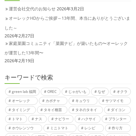
運営会社交代のお知らせ
2026年3月2日
オーレックHDからご挨拶～13年間、本当にありがとうございま
した～
2026年2月27日
家庭菜園コミュニティ「菜園ナビ」が築いたもの〜オーレック
が運営した13年間〜
2026年2月19日
キーワードで検索
green lab 福岡
OREC
じゃがいも
なぜ
オクラ
オーレック
カボチャ
キュウリ
サツマイモ
タイミング
タキイ種苗
タネのタキイ
ダイコン
トマト
ナス
ナビラー
ハクサイ
プランター
ホウレンソウ
ミニトマト
レシピ
作り方