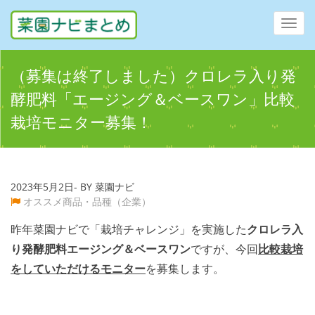
Toggl
navig
（募集は終了しました）クロレラ入り発
酵肥料「エージング＆ベースワン」比較
栽培モニター募集！
2023年5月2日- BY 菜園ナビ
オススメ商品・品種（企業）
昨年菜園ナビで「栽培チャレンジ」を実施した
クロレラ入
り発酵肥料エージング＆ベースワン
ですが、今回
比較栽培
をしていただけるモニター
を募集します。