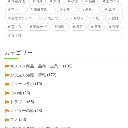
保存方法
写真
原因
収穫
品種
土づくり
害虫
家庭菜園
対策
料理
栽培
栽培コンテスト
植え付け
水やり
畑
肥料
育て方
菜園ナビ
調理
農家
農業
野菜
食べ方
カテゴリー
オススメ商品・品種（企業）
(105)
お役立ち知識・情報
(172)
グリーンラボ
(19)
その他
(26)
トラブル
(65)
ナビラーの輪
(43)
マメ
(33)