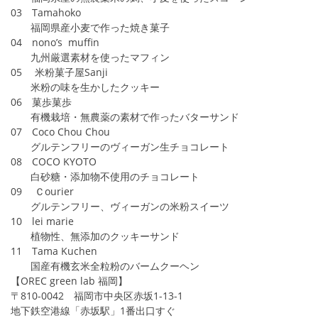
03 Tamahoko
福岡県産小麦で作った焼き菓子
04 nono’s muffin
九州厳選素材を使ったマフィン
05 米粉菓子屋Sanji
米粉の味を生かしたクッキー
06 菓歩菓歩
有機栽培・無農薬の素材で作ったバターサンド
07 Coco Chou Chou
グルテンフリーのヴィーガン生チョコレート
08 COCO KYOTO
白砂糖・添加物不使用のチョコレート
09 Ｃourier
グルテンフリー、ヴィーガンの米粉スイーツ
10 lei marie
植物性、無添加のクッキーサンド
11 Tama Kuchen
国産有機玄米全粒粉のバームクーヘン
【OREC green lab 福岡】
〒810-0042 福岡市中央区赤坂1-13-1
地下鉄空港線「赤坂駅」1番出口すぐ