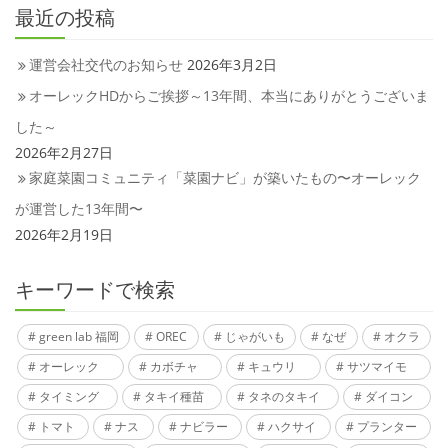
最近の投稿
運営会社交代のお知らせ
2026年3月2日
オーレックHDからご挨拶～13年間、本当にありがとうございま
した～
2026年2月27日
家庭菜園コミュニティ「菜園ナビ」が築いたもの〜オーレック
が運営した13年間〜
2026年2月19日
キーワードで検索
green lab 福岡
OREC
じゃがいも
なぜ
オクラ
オーレック
カボチャ
キュウリ
サツマイモ
タイミング
タキイ種苗
タネのタキイ
ダイコン
トマト
ナス
ナビラー
ハクサイ
プランター