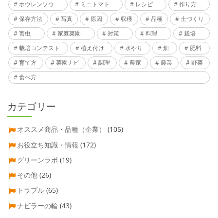
ホウレンソウ
ミニトマト
レシピ
作り方
保存方法
写真
原因
収穫
品種
土づくり
害虫
家庭菜園
対策
料理
栽培
栽培コンテスト
植え付け
水やり
畑
肥料
育て方
菜園ナビ
調理
農家
農業
野菜
食べ方
カテゴリー
オススメ商品・品種（企業）
(105)
お役立ち知識・情報
(172)
グリーンラボ
(19)
その他
(26)
トラブル
(65)
ナビラーの輪
(43)