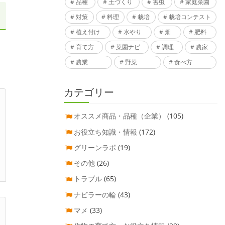
品種
土づくり
害虫
家庭菜園
対策
料理
栽培
栽培コンテスト
植え付け
水やり
畑
肥料
育て方
菜園ナビ
調理
農家
農業
野菜
食べ方
カテゴリー
オススメ商品・品種（企業）
(105)
お役立ち知識・情報
(172)
グリーンラボ
(19)
その他
(26)
トラブル
(65)
ナビラーの輪
(43)
マメ
(33)