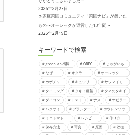
りがとうございました～
2026年2月27日
家庭菜園コミュニティ「菜園ナビ」が築いた
もの〜オーレックが運営した13年間〜
2026年2月19日
キーワードで検索
green lab 福岡
OREC
じゃがいも
なぜ
オクラ
オーレック
カボチャ
キュウリ
サツマイモ
タイミング
タキイ種苗
タネのタキイ
ダイコン
トマト
ナス
ナビラー
ハクサイ
プランター
ホウレンソウ
ミニトマト
レシピ
作り方
保存方法
写真
原因
収穫