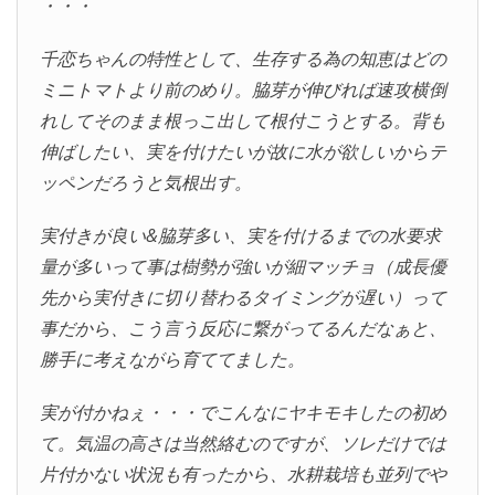
・・・
千恋ちゃんの特性として、生存する為の知恵はどの
ミニトマトより前のめり。脇芽が伸びれば速攻横倒
れしてそのまま根っこ出して根付こうとする。背も
伸ばしたい、実を付けたいが故に水が欲しいからテ
ッペンだろうと気根出す。
実付きが良い&脇芽多い、実を付けるまでの水要求
量が多いって事は樹勢が強いが細マッチョ（成長優
先から実付きに切り替わるタイミングが遅い）って
事だから、こう言う反応に繋がってるんだなぁと、
勝手に考えながら育ててました。
実が付かねぇ・・・でこんなにヤキモキしたの初め
て。気温の高さは当然絡むのですが、ソレだけでは
片付かない状況も有ったから、水耕栽培も並列でや