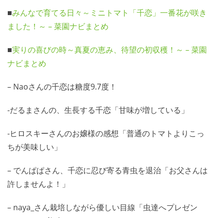
■
みんなで育てる日々～ミニトマト「千恋」一番花が咲き
ました！～ – 菜園ナビまとめ
■
実りの喜びの時～真夏の恵み、待望の初収穫！～ – 菜園
ナビまとめ
– Naoさんの千恋は糖度9.7度！
-だるまさんの、生長する千恋「甘味が増している」
-ヒロスキーさんのお嬢様の感想「普通のトマトよりこっ
ちが美味しい」
– でんぱぱさん、千恋に忍び寄る青虫を退治「お父さんは
許しませんよ！」
– naya_さん栽培しながら優しい目線「虫達へプレゼン