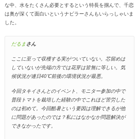
な中、水をたくさん必要とするという特長を掴んで、千恋
は奥が深くて面白いというナビラーさんもいらっしゃいま
した。
だるま
さん
ここに至って収穫する実がついていない。芯留めは
していないが先端の方では花芽は皆無に等しい。気
候状況が連日40℃前後の環境状況が最悪。
今回タキイさんとのイベント、モニター参加の中で
普段トマトを栽培した経験の中でこれほど苦労した
のは初めて。今回酷暑という要因は理解できるが他
に問題があったのでは？私にはなかなか問題解決が
できなかったです。