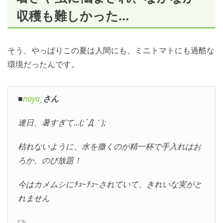
収穫も難しかった…
そう、やっぱりこの夏は人間にも、ミニトマトにも過酷な
環境だったんです。
■
naya_
さん
連日、暑すぎて…(;´Д｀);
枯れないように、水を撒くのが精一杯で手入れはお
ろか、のび放題！
今はカメムシにﾁｭ~ﾁｭ~されていて、きれいな実がと
れません