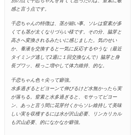
別の点で千恋ちゃんを育てて思ったのは、窒素に敏
感と言う点です。
千恋ちゃんの特徴は、茎が細い事。ソレは窒素が多
くても茎が太くなりづらい様です。その分、脇芽と
高さへ変換されるみたいに感じました。気のせい
か、養液を交換すると一気に反応するやうな（最近
タイミング逃して2週に１回交換なんで）脇芽と身
長ブワッ、根っこ増やして体力維持、的な。
千恋ちゃん色々尖って癖強。
水多過ぎるとビヨーンて伸びるけど水無かったら実
が落ちる。窒素と水多過ぎると、モサってビヨー
ン、あっと言う間に花芽付くからソレ維持して美味
しい実を収穫するには水が沢山必要、リンカリカル
も沢山必要、的になかなか癖強。