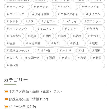
オーレック
カボチャ
キュウリ
サツマイモ
タイミング
タキイ種苗
タネのタキイ
ダイコン
トマト
ナス
ナビラー
ハクサイ
プランター
ホウレンソウ
ミニトマト
レシピ
作り方
保存方法
写真
原因
収穫
品種
土づくり
害虫
家庭菜園
対策
料理
栽培
栽培コンテスト
植え付け
水やり
畑
肥料
育て方
菜園ナビ
調理
農家
農業
野菜
食べ方
カテゴリー
オススメ商品・品種（企業）
(105)
お役立ち知識・情報
(172)
グリーンラボ
(19)