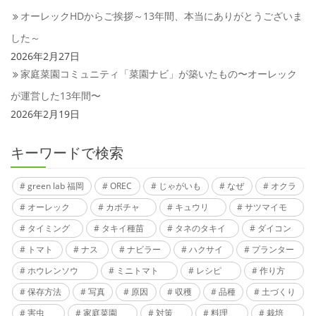
オーレックHDからご挨拶～13年間、本当にありがとうございま
した～
2026年2月27日
家庭菜園コミュニティ「菜園ナビ」が築いたもの〜オーレック
が運営した13年間〜
2026年2月19日
キーワードで検索
green lab 福岡
OREC
じゃがいも
なぜ
オクラ
オーレック
カボチャ
キュウリ
サツマイモ
タイミング
タキイ種苗
タネのタキイ
ダイコン
トマト
ナス
ナビラー
ハクサイ
プランター
ホウレンソウ
ミニトマト
レシピ
作り方
保存方法
写真
原因
収穫
品種
土づくり
害虫
家庭菜園
対策
料理
栽培