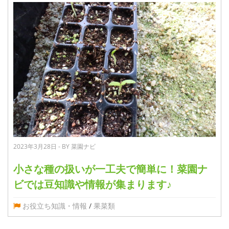
2023年3月28日 - BY 菜園ナビ
小さな種の扱いが一工夫で簡単に！菜園ナ
ビでは豆知識や情報が集まります♪
お役立ち知識・情報
/
果菜類