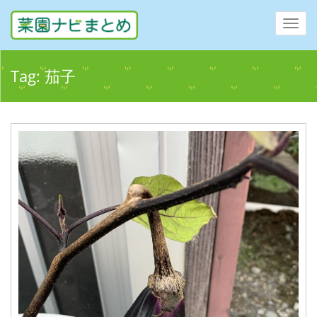
Toggl
navig
Tag:
茄子