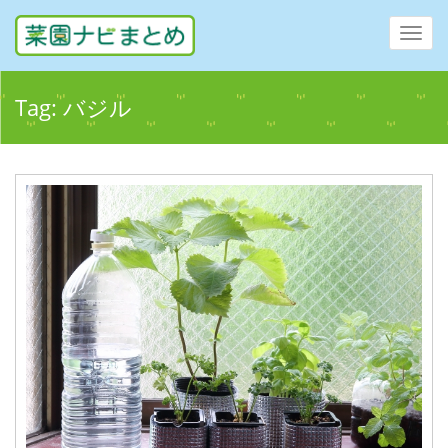
Toggl
navig
Tag:
バジル