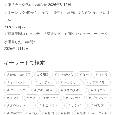
運営会社交代のお知らせ
2026年3月2日
オーレックHDからご挨拶～13年間、本当にありがとうございま
した～
2026年2月27日
家庭菜園コミュニティ「菜園ナビ」が築いたもの〜オーレック
が運営した13年間〜
2026年2月19日
キーワードで検索
green lab 福岡
OREC
じゃがいも
なぜ
オクラ
オーレック
カボチャ
キュウリ
サツマイモ
タイミング
タキイ種苗
タネのタキイ
ダイコン
トマト
ナス
ナビラー
ハクサイ
プランター
ホウレンソウ
ミニトマト
レシピ
作り方
保存方法
写真
原因
収穫
品種
土づくり