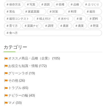
保存方法
写真
原因
収穫
品種
土づくり
害虫
家庭菜園
対策
料理
栽培
栽培コンテスト
植え付け
水やり
畑
肥料
育て方
菜園ナビ
調理
農家
農業
野菜
食べ方
カテゴリー
オススメ商品・品種（企業）
(105)
お役立ち知識・情報
(172)
グリーンラボ
(19)
その他
(26)
トラブル
(65)
ナビラーの輪
(43)
マメ
(33)