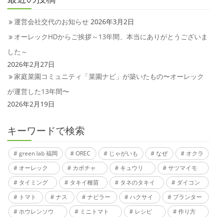
運営会社交代のお知らせ
2026年3月2日
オーレックHDからご挨拶～13年間、本当にありがとうございま
した～
2026年2月27日
家庭菜園コミュニティ「菜園ナビ」が築いたもの〜オーレック
が運営した13年間〜
2026年2月19日
キーワードで検索
green lab 福岡
OREC
じゃがいも
なぜ
オクラ
オーレック
カボチャ
キュウリ
サツマイモ
タイミング
タキイ種苗
タネのタキイ
ダイコン
トマト
ナス
ナビラー
ハクサイ
プランター
ホウレンソウ
ミニトマト
レシピ
作り方