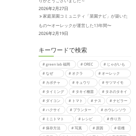
りがとうございました～
2026年2月27日
家庭菜園コミュニティ「菜園ナビ」が築いた
もの〜オーレックが運営した13年間〜
2026年2月19日
キーワードで検索
green lab 福岡
OREC
じゃがいも
なぜ
オクラ
オーレック
カボチャ
キュウリ
サツマイモ
タイミング
タキイ種苗
タネのタキイ
ダイコン
トマト
ナス
ナビラー
ハクサイ
プランター
ホウレンソウ
ミニトマト
レシピ
作り方
保存方法
写真
原因
収穫