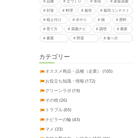
品種
土づくり
害虫
家庭菜園
対策
料理
栽培
栽培コンテスト
植え付け
水やり
畑
肥料
育て方
菜園ナビ
調理
農家
農業
野菜
食べ方
カテゴリー
オススメ商品・品種（企業）
(105)
お役立ち知識・情報
(172)
グリーンラボ
(19)
その他
(26)
トラブル
(65)
ナビラーの輪
(43)
マメ
(33)