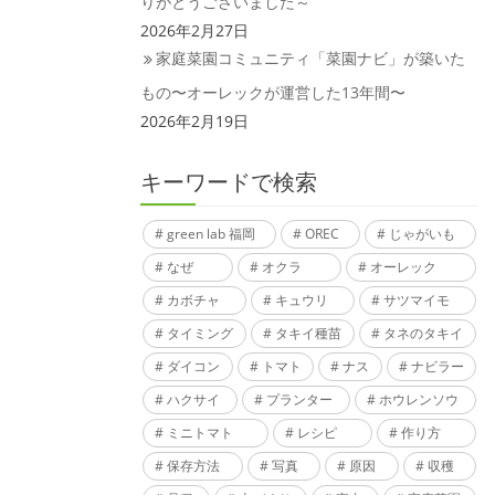
りがとうございました～
2026年2月27日
家庭菜園コミュニティ「菜園ナビ」が築いた
もの〜オーレックが運営した13年間〜
2026年2月19日
キーワードで検索
green lab 福岡
OREC
じゃがいも
なぜ
オクラ
オーレック
カボチャ
キュウリ
サツマイモ
タイミング
タキイ種苗
タネのタキイ
ダイコン
トマト
ナス
ナビラー
ハクサイ
プランター
ホウレンソウ
ミニトマト
レシピ
作り方
保存方法
写真
原因
収穫