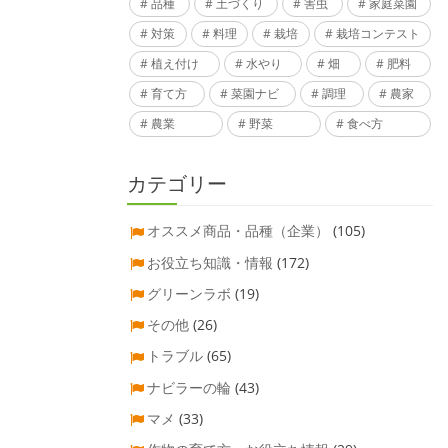
品種
土づくり
害虫
家庭菜園
対策
料理
栽培
栽培コンテスト
植え付け
水やり
畑
肥料
育て方
菜園ナビ
調理
農家
農業
野菜
食べ方
カテゴリー
オススメ商品・品種（企業）
(105)
お役立ち知識・情報
(172)
グリーンラボ
(19)
その他
(26)
トラブル
(65)
ナビラーの輪
(43)
マメ
(33)