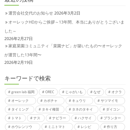
運営会社交代のお知らせ
2026年3月2日
オーレックHDからご挨拶～13年間、本当にありがとうございま
した～
2026年2月27日
家庭菜園コミュニティ「菜園ナビ」が築いたもの〜オーレック
が運営した13年間〜
2026年2月19日
キーワードで検索
green lab 福岡
OREC
じゃがいも
なぜ
オクラ
オーレック
カボチャ
キュウリ
サツマイモ
タイミング
タキイ種苗
タネのタキイ
ダイコン
トマト
ナス
ナビラー
ハクサイ
プランター
ホウレンソウ
ミニトマト
レシピ
作り方