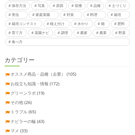
保存方法
写真
原因
収穫
品種
土づくり
害虫
家庭菜園
対策
料理
栽培
栽培コンテスト
植え付け
水やり
畑
肥料
育て方
菜園ナビ
調理
農家
農業
野菜
食べ方
カテゴリー
オススメ商品・品種（企業）
(105)
お役立ち知識・情報
(172)
グリーンラボ
(19)
その他
(26)
トラブル
(65)
ナビラーの輪
(43)
マメ
(33)