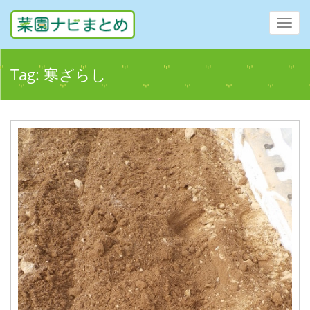
Toggl
navig
Tag:
寒ざらし