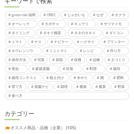
キーワードで検索
green lab 福岡
OREC
じゃがいも
なぜ
オクラ
オーレック
カボチャ
キュウリ
サツマイモ
タイミング
タキイ種苗
タネのタキイ
ダイコン
トマト
ナス
ナビラー
ハクサイ
プランター
ホウレンソウ
ミニトマト
レシピ
作り方
保存方法
写真
原因
収穫
品種
土づくり
害虫
家庭菜園
対策
料理
栽培
栽培コンテスト
植え付け
水やり
畑
肥料
育て方
菜園ナビ
調理
農家
農業
野菜
食べ方
カテゴリー
オススメ商品・品種（企業）
(105)