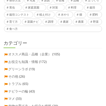
保存方法
写真
原因
収穫
品種
土づくり
害虫
家庭菜園
対策
料理
栽培
栽培コンテスト
植え付け
水やり
畑
肥料
育て方
菜園ナビ
調理
農家
農業
野菜
食べ方
カテゴリー
オススメ商品・品種（企業）
(105)
お役立ち知識・情報
(172)
グリーンラボ
(19)
その他
(26)
トラブル
(65)
ナビラーの輪
(43)
マメ
(33)
作物の育て方・お役立ち情報
(29)