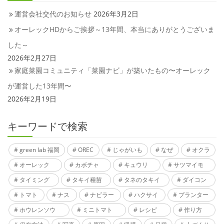
運営会社交代のお知らせ
2026年3月2日
オーレックHDからご挨拶～13年間、本当にありがとうございま
した～
2026年2月27日
家庭菜園コミュニティ「菜園ナビ」が築いたもの〜オーレック
が運営した13年間〜
2026年2月19日
キーワードで検索
green lab 福岡
OREC
じゃがいも
なぜ
オクラ
オーレック
カボチャ
キュウリ
サツマイモ
タイミング
タキイ種苗
タネのタキイ
ダイコン
トマト
ナス
ナビラー
ハクサイ
プランター
ホウレンソウ
ミニトマト
レシピ
作り方