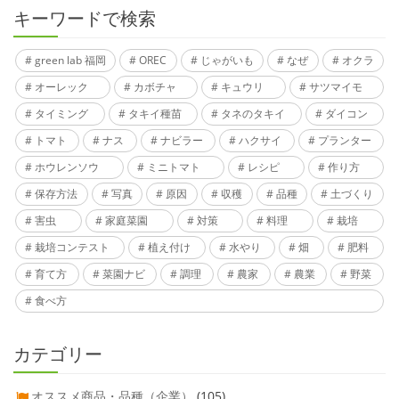
キーワードで検索
green lab 福岡
OREC
じゃがいも
なぜ
オクラ
オーレック
カボチャ
キュウリ
サツマイモ
タイミング
タキイ種苗
タネのタキイ
ダイコン
トマト
ナス
ナビラー
ハクサイ
プランター
ホウレンソウ
ミニトマト
レシピ
作り方
保存方法
写真
原因
収穫
品種
土づくり
害虫
家庭菜園
対策
料理
栽培
栽培コンテスト
植え付け
水やり
畑
肥料
育て方
菜園ナビ
調理
農家
農業
野菜
食べ方
カテゴリー
オススメ商品・品種（企業）
(105)