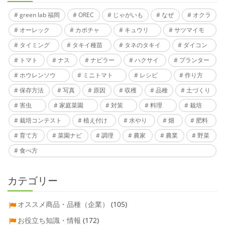
green lab 福岡
OREC
じゃがいも
なぜ
オクラ
オーレック
カボチャ
キュウリ
サツマイモ
タイミング
タキイ種苗
タネのタキイ
ダイコン
トマト
ナス
ナビラー
ハクサイ
プランター
ホウレンソウ
ミニトマト
レシピ
作り方
保存方法
写真
原因
収穫
品種
土づくり
害虫
家庭菜園
対策
料理
栽培
栽培コンテスト
植え付け
水やり
畑
肥料
育て方
菜園ナビ
調理
農家
農業
野菜
食べ方
カテゴリー
オススメ商品・品種（企業）
(105)
お役立ち知識・情報
(172)