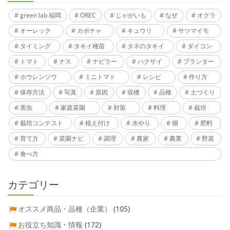
green lab 福岡
OREC
じゃがいも
なぜ
オクラ
オーレック
カボチャ
キュウリ
サツマイモ
タイミング
タキイ種苗
タネのタキイ
ダイコン
トマト
ナス
ナビラー
ハクサイ
プランター
ホウレンソウ
ミニトマト
レシピ
作り方
保存方法
写真
原因
収穫
品種
土づくり
害虫
家庭菜園
対策
料理
栽培
栽培コンテスト
植え付け
水やり
畑
肥料
育て方
菜園ナビ
調理
農家
農業
野菜
食べ方
カテゴリー
オススメ商品・品種（企業）
(105)
お役立ち知識・情報
(172)