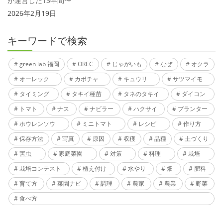
が運営した13年間〜
2026年2月19日
キーワードで検索
green lab 福岡
OREC
じゃがいも
なぜ
オクラ
オーレック
カボチャ
キュウリ
サツマイモ
タイミング
タキイ種苗
タネのタキイ
ダイコン
トマト
ナス
ナビラー
ハクサイ
プランター
ホウレンソウ
ミニトマト
レシピ
作り方
保存方法
写真
原因
収穫
品種
土づくり
害虫
家庭菜園
対策
料理
栽培
栽培コンテスト
植え付け
水やり
畑
肥料
育て方
菜園ナビ
調理
農家
農業
野菜
食べ方