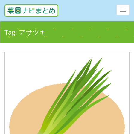
Toggl
navig
Tag:
アサツキ