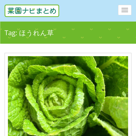
Toggl
navig
Tag:
ほうれん草