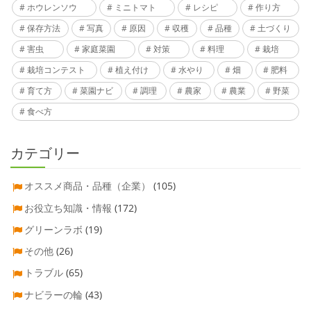
ホウレンソウ
ミニトマト
レシピ
作り方
保存方法
写真
原因
収穫
品種
土づくり
害虫
家庭菜園
対策
料理
栽培
栽培コンテスト
植え付け
水やり
畑
肥料
育て方
菜園ナビ
調理
農家
農業
野菜
食べ方
カテゴリー
オススメ商品・品種（企業）
(105)
お役立ち知識・情報
(172)
グリーンラボ
(19)
その他
(26)
トラブル
(65)
ナビラーの輪
(43)