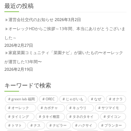
最近の投稿
運営会社交代のお知らせ
2026年3月2日
オーレックHDからご挨拶～13年間、本当にありがとうございま
した～
2026年2月27日
家庭菜園コミュニティ「菜園ナビ」が築いたもの〜オーレック
が運営した13年間〜
2026年2月19日
キーワードで検索
green lab 福岡
OREC
じゃがいも
なぜ
オクラ
オーレック
カボチャ
キュウリ
サツマイモ
タイミング
タキイ種苗
タネのタキイ
ダイコン
トマト
ナス
ナビラー
ハクサイ
プランター