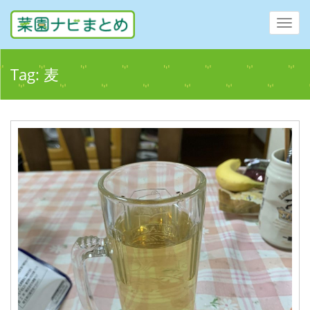
Toggl
navig
Tag:
麦