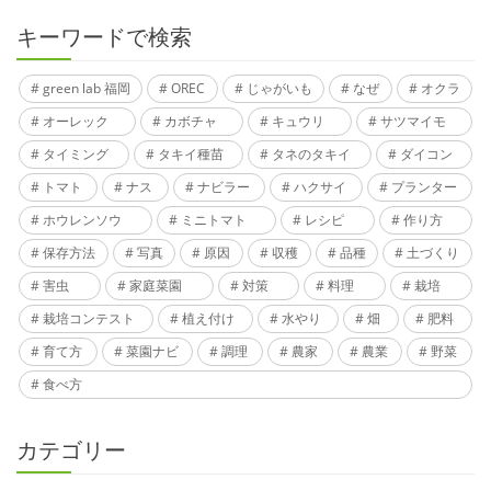
キーワードで検索
green lab 福岡
OREC
じゃがいも
なぜ
オクラ
オーレック
カボチャ
キュウリ
サツマイモ
タイミング
タキイ種苗
タネのタキイ
ダイコン
トマト
ナス
ナビラー
ハクサイ
プランター
ホウレンソウ
ミニトマト
レシピ
作り方
保存方法
写真
原因
収穫
品種
土づくり
害虫
家庭菜園
対策
料理
栽培
栽培コンテスト
植え付け
水やり
畑
肥料
育て方
菜園ナビ
調理
農家
農業
野菜
食べ方
カテゴリー