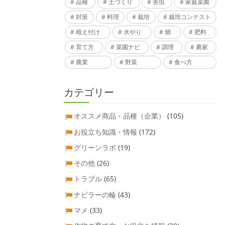
品種
土づくり
害虫
家庭菜園
対策
料理
栽培
栽培コンテスト
植え付け
水やり
畑
肥料
育て方
菜園ナビ
調理
農家
農業
野菜
食べ方
カテゴリー
オススメ商品・品種（企業）
(105)
お役立ち知識・情報
(172)
グリーンラボ
(19)
その他
(26)
トラブル
(65)
ナビラーの輪
(43)
マメ
(33)