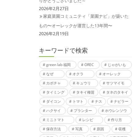
りがとうございました～
2026年2月27日
家庭菜園コミュニティ「菜園ナビ」が築いた
もの〜オーレックが運営した13年間〜
2026年2月19日
キーワードで検索
green lab 福岡
OREC
じゃがいも
なぜ
オクラ
オーレック
カボチャ
キュウリ
サツマイモ
タイミング
タキイ種苗
タネのタキイ
ダイコン
トマト
ナス
ナビラー
ハクサイ
プランター
ホウレンソウ
ミニトマト
レシピ
作り方
保存方法
写真
原因
収穫