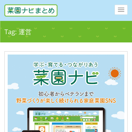
Toggl
navig
Tag:
運営