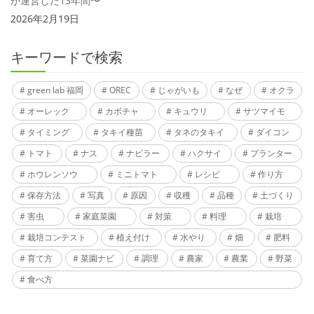
が運営した13年間〜
2026年2月19日
キーワードで検索
green lab 福岡
OREC
じゃがいも
なぜ
オクラ
オーレック
カボチャ
キュウリ
サツマイモ
タイミング
タキイ種苗
タネのタキイ
ダイコン
トマト
ナス
ナビラー
ハクサイ
プランター
ホウレンソウ
ミニトマト
レシピ
作り方
保存方法
写真
原因
収穫
品種
土づくり
害虫
家庭菜園
対策
料理
栽培
栽培コンテスト
植え付け
水やり
畑
肥料
育て方
菜園ナビ
調理
農家
農業
野菜
食べ方