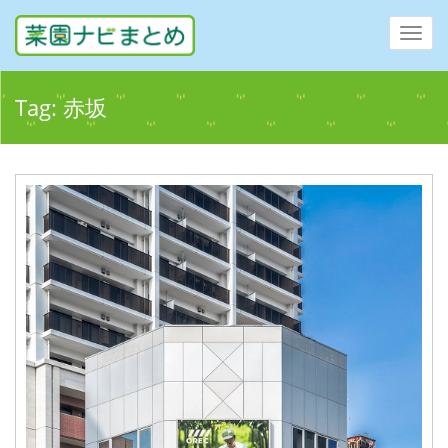
Toggl
navig
Tag:
赤坂