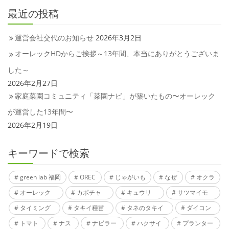
最近の投稿
運営会社交代のお知らせ
2026年3月2日
オーレックHDからご挨拶～13年間、本当にありがとうございま
した～
2026年2月27日
家庭菜園コミュニティ「菜園ナビ」が築いたもの〜オーレック
が運営した13年間〜
2026年2月19日
キーワードで検索
green lab 福岡
OREC
じゃがいも
なぜ
オクラ
オーレック
カボチャ
キュウリ
サツマイモ
タイミング
タキイ種苗
タネのタキイ
ダイコン
トマト
ナス
ナビラー
ハクサイ
プランター