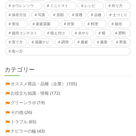
ホウレンソウ
ミニトマト
レシピ
作り方
保存方法
写真
原因
収穫
品種
土づくり
害虫
家庭菜園
対策
料理
栽培
栽培コンテスト
植え付け
水やり
畑
肥料
育て方
菜園ナビ
調理
農家
農業
野菜
食べ方
カテゴリー
オススメ商品・品種（企業）
(105)
お役立ち知識・情報
(172)
グリーンラボ
(19)
その他
(26)
トラブル
(65)
ナビラーの輪
(43)